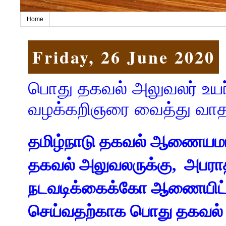
Home
Friday, 26 June 2020
பொது தகவல் அலுவலர் உயர்
வழக்கறிஞரை வைத்து வாத
தமிழ்நாடு தகவல் ஆணையமான
தகவல் அலுவலருக்கு, அபராத
நடவடிக்கைக்கோ ஆணையிட்
செய்வதற்காக பொது தகவல் அ