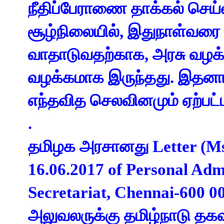
நீதிப்பேராணை தாக்கல் செய
சூழ்நிலையில், இதுநாள்வர
வாதாடுவதற்காக, அரசு வழக
வழக்கமாக இருந்தது. இதனா
எந்தவித செலவினமும் ஏற்பட்
.
தமிழக அரசானது Letter (Ms
16.06.2017 of Personal Adm
Secretariat, Chennai-600 
அலுவலருக்கு தமிழ்நாடு 