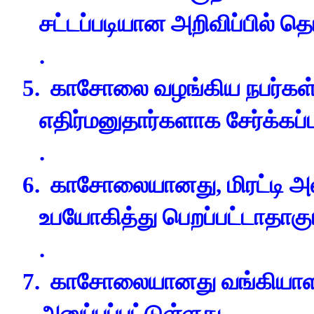
சட்டப்படியான அறிவிப்பில் தொ
.
5.
காசோலை வழங்கிய நபர்கள்
எதிர்மனுதார்களாக சேர்க்கப
.
6.
காசோலையானது
, மிரட்டி
உபயோகித்து பெறப்பட்டாதாகும
.
7.
காசோலையானது வங்கியாளரின