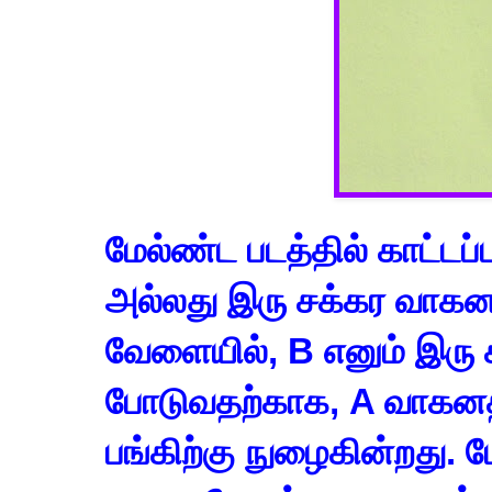
மேல்ண்ட படத்தில் காட்டப்
அல்லது இரு சக்கர வாகனம
வேளையில், B எனும் இரு 
போடுவதற்காக, A வாகனத்
பங்கிற்கு நுழைகின்றது.