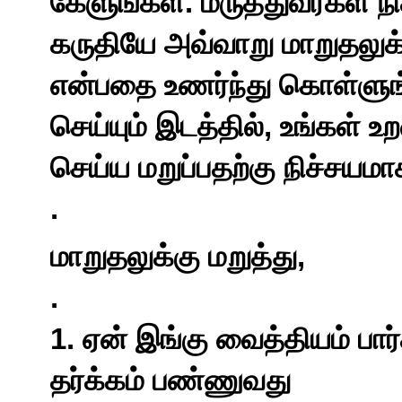
.
கேளுங்கள்
மருத்துவர்கள்
ந
கருதியே
அவ்வாறு
மாறுதலு
என்பதை
உணர்ந்து
கொள்ளுங
,
செய்யும்
இடத்தில்
உங்கள்
உற
செய்ய
மறுப்பதற்கு
நிச்சயமா
.
,
மாறுதலுக்கு
மறுத்து
.
1.
ஏன்
இங்கு
வைத்தியம்
பார
தர்க்கம்
பண்ணுவது