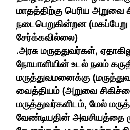
மாதத்திற்கு
பெரிய
அறுவை
(
நடைபெறுகின்றன
மகப்பேறு
)
சேர்க்கவில்லை
.
,
அரசு
மருததுவர்கள்
ஏதாகில
நோயாளியின்
உடல்
நலம்
கருத
(
மருத்துவமனைக்கு
மருத்து
(
வைத்தியம்
அறுவை
சிகிச்
,
மருத்துவர்களிடம்
மேல்
மருத
வேண்டியதின்
அவசியத்தை