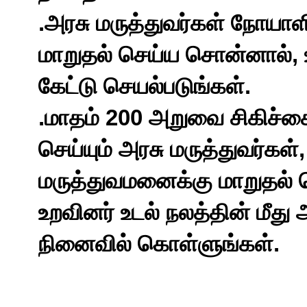
.
அரசு
மருத்துவர்கள்
நோயாள
,
மாறுதல்
செய்ய
சொன்னால்
.
கேட்டு
செயல்படுங்கள்
.
200
மாதம்
அறுவை
சிகிச்
செய்யும்
அரசு
மருத்துவர்கள்
மருத்துவமனைக்கு
மாறுதல்
உறவினர்
உடல்
நலத்தின்
மீது
.
நினைவில்
கொள்ளுங்கள்