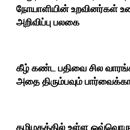
நோயாளியின் உறவினர்கள் உணர
அறிவிப்பு பலகை
கீழ் கண்ட பதிவை சில வாரங்க
அதை திரும்பவும் பார்வைக்கா
தமிழகத்தில்
உள்ள
ஒவ்வொர