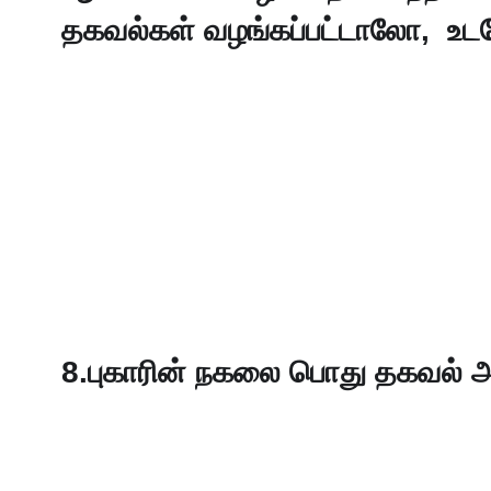
தகவல்கள் வழங்கப்பட்டாலோ,  உடனே
8.புகாரின் நகலை பொது தகவல் அலு