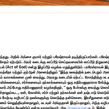
.
.
ந்தது
அதில்
அக்சை
குமார்
மற்றும்
பரேஷ்ராவல்
நடித்திருப்பார்கள்
பரேஷ்
.
சேதம்
ஏற்படும்
அவர்
கடைக்கு
காப்பீடு
செய்தவகையில்
காப்பீடு
நிறுவனத
(Act of God)
.
யல்
என்று
இழப்பீடு
வழங்க
மறுத்துவிடும்
பரரேஸ்ராவல்
இழ
“
வத்கீதா
மற்றும்
குர்ஆன்
அனைத்திலும்
இந்த
உலகத்தில்
நடைபெறும்
அன
,
ம்
வாசகங்களை
முன்
வைத்து
அவரது
கடையில்
ஏற்பட்ட
சேசத்திற்கு
கட
,
வில்களையும்
சர்ச்களையும்
தர்காக்களையும்
ஒரு
எதிர்மனுதாராக
சேர்த்த
.
, ”
வார்
அப்போது
எதிர்மனுதாரர்
வழக்கறிஞர்
ஒரு
பேச்சுக்கு
வைத்து
கொள
,,
,
,
ன்றாலும்கூட
ஏன்
கோவில்
சர்ச்
மற்றும்
தர்காக்கள்
ஏன்
நஷ்டஈடு
கொடுக
்
மேற்படி
வழிபாட்டு
தலங்களுக்கு
கொடுத்த
நன்கொடை
இரசீதுகளை
எடு
,
,
ணம்
செலுத்தியுள்ளதாலும்
கடவுள்
அங்குதான்
இருப்பதாலும்
அந்த
வழிபா
.
.
கொடுக்க
வேண்டும்
என்று
வாதாடுவார்
மிக
அருமையான
படம்
இதில்