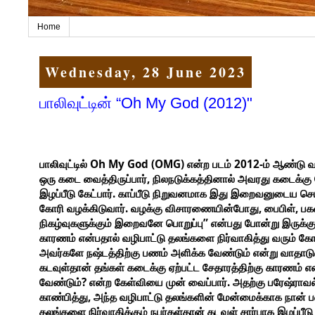
Home
Wednesday, 28 June 2023
பாலிவுட்டின் “Oh My God (2012)"
Oh My God (OMG)
2012-
பாலிவுட்டில்
என்ற
படம்
ம்
ஆண்டு
வ
,
ஒரு
கடை
வைத்திருப்பார்
நிலநடுக்கத்தினால்
அவரது
கடைக்கு
.
இழப்பீடு
கேட்பார்
காப்பீடு
நிறுவனமாக
இது
இறைவனுடைய
செ
.
,
,
கோரி
வழக்கிடுவார்
வழக்கு
விசாரணையின்போது
பைபிள்
பக
”
நிகழ்வுகளுக்கும்
இறைவனே
பொறுப்பு
என்பது
போன்று
இருக்கு
காரணம்
என்பதால்
வழிபாட்டு
தலங்களை
நிர்வாகித்து
வரும்
கோ
அவர்களே
நஷ்டத்திற்கு
பணம்
அளிக்க
வேண்டும்
என்று
வாதாடு
கடவுள்தான்
தங்கள்
கடைக்கு
ஏற்பட்ட
சேதாரத்திற்கு
காரணம்
எ
?
.
வேண்டும்
என்ற
கேள்வியை
முன்
வைப்பார்
அதற்கு
பரேஷ்ராவல
,
காண்பித்து
அந்த
வழிபாட்டு
தலங்களின்
மேன்மைக்காக
நான்
ப
தலங்களை
நிர்வாகிக்கும்
நபர்கள்தான்
கடவுள்
சார்பாக
இழப்பீடு