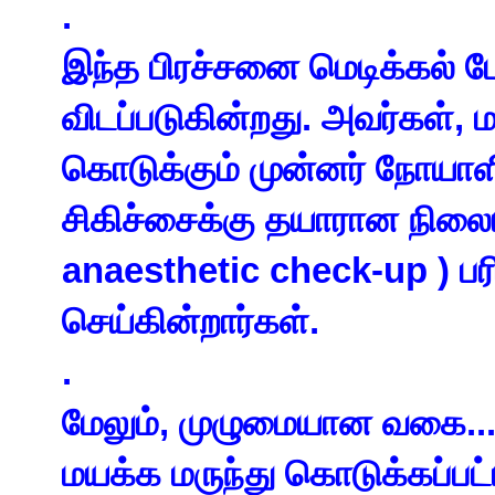
.
இந்த பிரச்சனை மெடிக்கல் 
விடப்படுகின்றது. அவர்கள், 
கொடுக்கும் முன்னர் நோயாள
சிகிச்சைக்கு தயாரான நிலைய
anaesthetic check-up ) பர
செய்கின்றார்கள்.
.
மேலும், முழுமையான வகை
..
மயக்க மருந்து கொடுக்கப்பட்